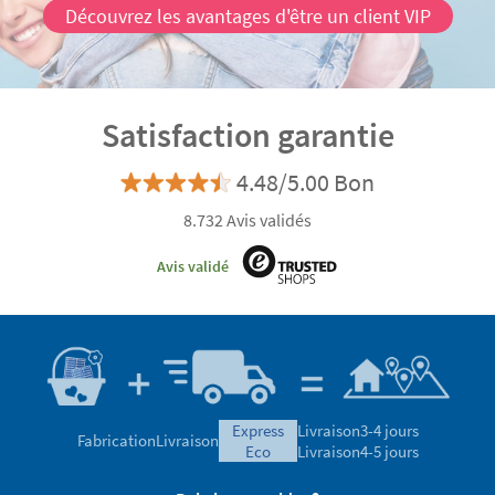
Découvrez les avantages d'être un client VIP
Satisfaction garantie
4.48/5.00 Bon
8.732 Avis validés
Avis validé
express
Livraison
3-4 jours
Fabrication
Livraison
eco
Livraison
4-5 jours