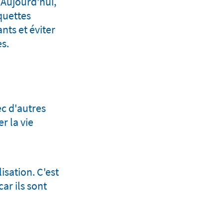
 Aujourd'hui,
iquettes
nts et éviter
es.
ec d'autres
r la vie
sation. C'est
ar ils sont