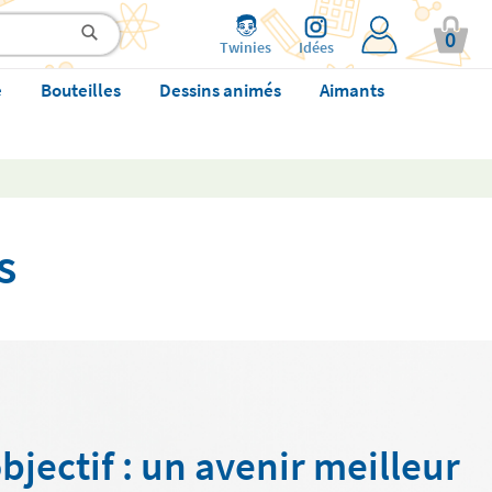
0
Twinies
Idées
e
Bouteilles
Dessins animés
Aimants
s
bjectif : un avenir meilleur