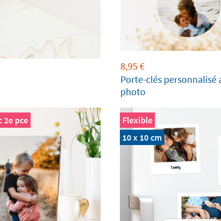
8,95
€
Porte-clés personnalisé 
photo
 2e pce
Flexible
10 x 10 cm