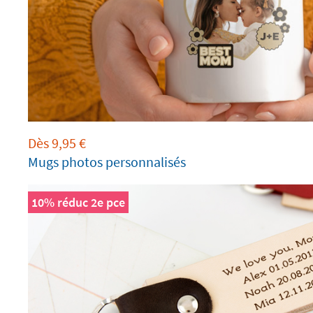
Dès
9,95
€
Mugs photos personnalisés
10% réduc 2e pce