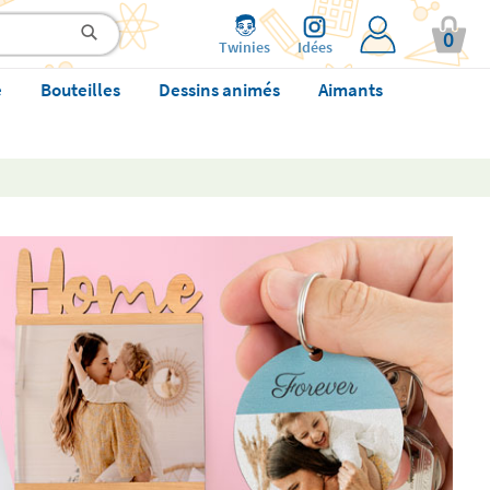
0
Twinies
Idées
e
Bouteilles
Dessins animés
Aimants