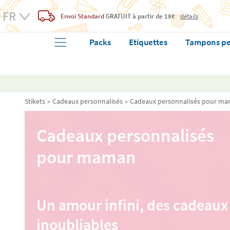
Envoi Standard
GRATUIT
à partir de 18€
détails
Packs
Etiquettes
Tampons pe
Stikets
Cadeaux personnalisés
Cadeaux personnalisés pour m
Cadeaux personnalisés
pour maman
Un amour infini, des cadeaux
inoubliables