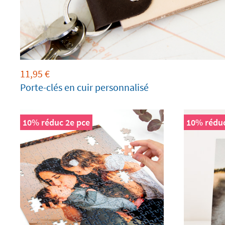
11,95
€
Porte-clés en cuir personnalisé
10% réduc 2e pce
10% réduc