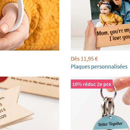
Dès
11,95
€
Plaques personnalisées
10% réduc 2e pce