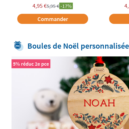
4,95
€
4
5,95
€
-17%
Commander
Boules de Noël personnalisé
5% réduc 2e pce