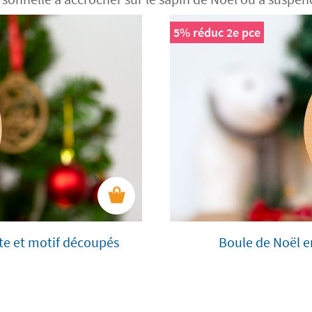
5% réduc 2e pce
xte et motif découpés
Boule de Noël e