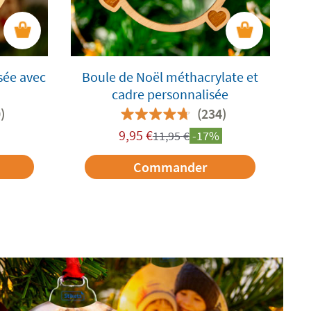
sée avec
Boule de Noël méthacrylate et
cadre personnalisée
)
(234)
9,95
€
11,95
€
-17%
Commander