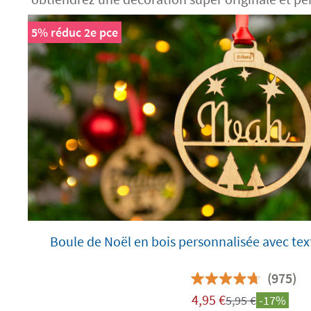
5% réduc 2e pce
Boule de Noël en bois personnalisée avec te
(975)
4,95
€
5,95
€
-17%