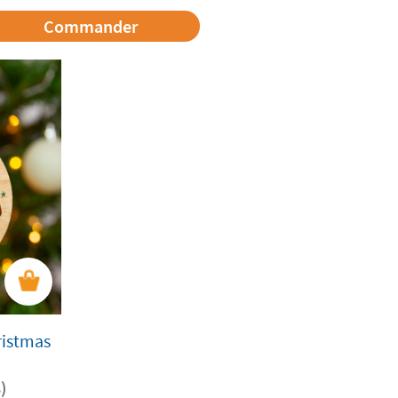
Commander
ristmas
)