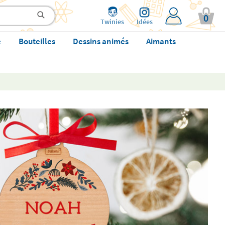
0
Twinies
Idées
e
Bouteilles
Dessins animés
Aimants