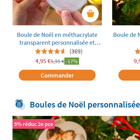
Boule de Noël en méthacrylate
Boule de 
transparent personnalisée et
gravée
(369)
4,95
€
9,
5,95
€
-17%
Commander
Boules de Noël personnalisée
5% réduc 2e pce