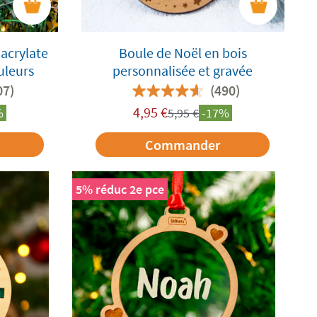
acrylate
Boule de Noël en bois
uleurs
personnalisée et gravée
07)
(490)
4,95
€
%
5,95
€
-17%
Commander
5% réduc 2e pce