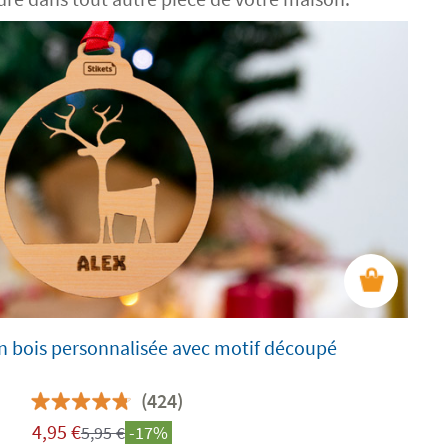
n bois personnalisée avec motif découpé
(424)
4,95
€
5,95
€
-17%