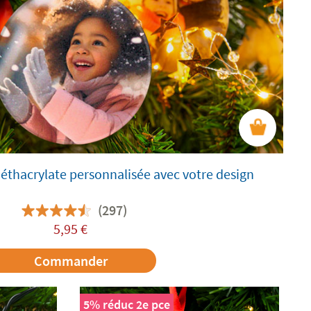
éthacrylate personnalisée avec votre design
(297)
5,95
€
Commander
5% réduc 2e pce