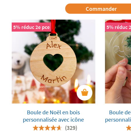
Commander
5% réduc 2e pce
5% réduc 2
Boule de Noël en bois
Boule de
personnalisée avec icône
personnal
(329)