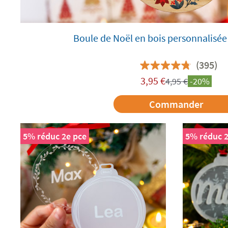
Boule de Noël en bois personnalisée
(395)
3,95
€
4,95
€
-20%
Commander
5% réduc 2e pce
5% réduc 2