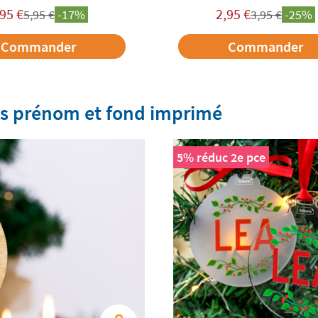
,95
€
2,95
€
5,95
€
-17%
3,95
€
-25%
Commander
Commander
es prénom et fond imprimé
5% réduc 2e pce