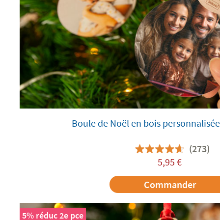
Boule de Noël en bois personnalisé
(273)
5,95
€
Commander
5% réduc 2e pce