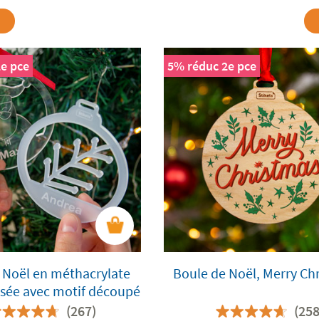
e pce
5% réduc 2e pce
 Noël en méthacrylate
Boule de Noël, Merry Ch
isée avec motif découpé
(267)
(258