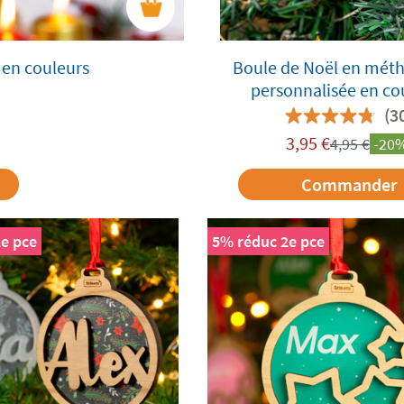
 en couleurs
Boule de Noël en méth
personnalisée en co
(3
3,95
€
4,95
€
-20
Commander
e pce
5% réduc 2e pce