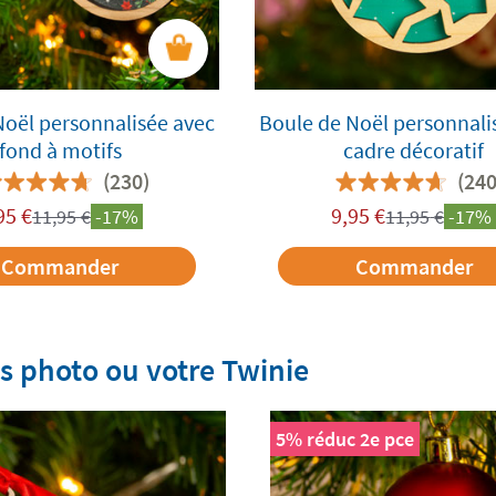
Noël personnalisée avec
Boule de Noël personnali
fond à motifs
cadre décoratif
(230)
(240
95
€
9,95
€
11,95
€
-17%
11,95
€
-17%
Commander
Commander
s photo ou votre Twinie
5% réduc 2e pce