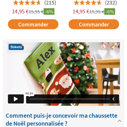
sucres d'orge
scandinave
(215)
(232)
14,95
€
14,95
€
15,95
€
-6%
15,95
€
-6%
Commander
Commander
Comment puis-je concevoir ma chaussette
de Noël personnalisée ?