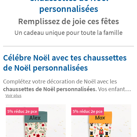
personnalisées
Remplissez de joie ces fêtes
Un cadeau unique pour toute la famille
Célébre Noël avec tes chaussettes
de Noël personnalisées
Complétez votre décoration de Noël avec les
chaussettes de Noël personnalisées
. Vos enfants
vont adorer le fait qu'elles soient remplies de
Voir plus
surprises le jour de Noël.
Accrochez les
chaussettes de Noël au dessus de votre
5% réduc 2e pce
5% réduc 2e pce
cheminée ou aux murs de votre salon
pour
décorer et sublimer votre décoration intérieure
pour les fêtes.
Personnalisez vos chaussettes de