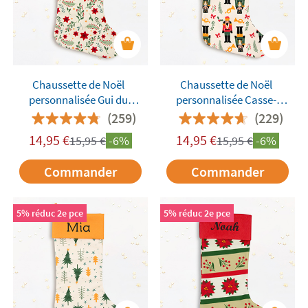
Noël avec le prénom de chacun des membres de
votre famille
et personnalisez la décoration de
votre maison pour les fêtes de fin d'année. Elles
sont le complément parfait pour donner une
ambiance de fête et remplir votre maison de
Chaussette de Noël
Chaussette de Noël
magie.
personnalisée Gui du
personnalisée Casse-
Nouvel An
Noisette
(259)
(229)
14,95
€
14,95
€
15,95
€
-6%
15,95
€
-6%
Commander
Commander
5% réduc 2e pce
5% réduc 2e pce