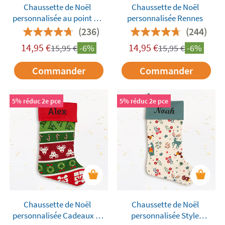
Chaussette de Noël
Chaussette de Noël
personnalisée au point de
personnalisée Rennes
croix avec des motifs
(236)
(244)
d'hiver
14,95
€
14,95
€
15,95
€
-6%
15,95
€
-6%
Commander
Commander
5% réduc 2e pce
5% réduc 2e pce
Chaussette de Noël
Chaussette de Noël
personnalisée Cadeaux et
personnalisée Style