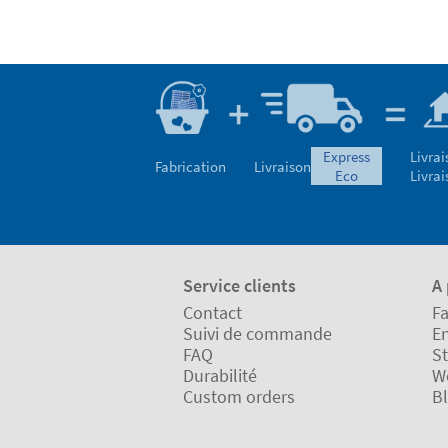
express
Livrai
Fabrication
Livraison
eco
Livrai
Service clients
A
Contact
Fa
Suivi de commande
En
FAQ
St
Durabilité
W
Custom orders
B