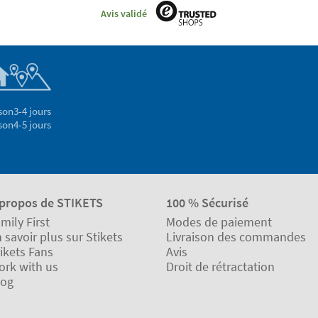
Avis validé
son
3-4 jours
son
4-5 jours
 propos de STIKETS
100 % Sécurisé
mily First
Modes de paiement
 savoir plus sur Stikets
Livraison des commandes
ikets Fans
Avis
ork with us
Droit de rétractation
log