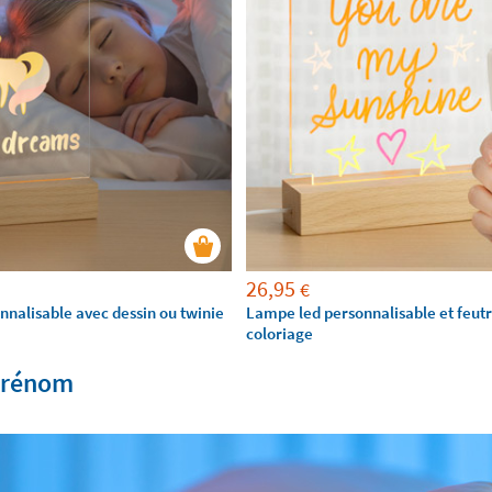
26,95
€
nalisable avec dessin ou twinie
Lampe led personnalisable et feut
coloriage
 prénom