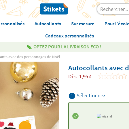
rsonnalisés
Autocollants
Sur mesure
Pour l'écol
Cadeaux personnalisés
OPTEZ POUR LA LIVRAISON ECO !
ants avec des personnages de Noël
Autocollants avec 
Dès
1,95
€
Sélectionnez
1