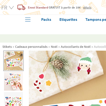
Envoi Standard
GRATUIT
à partir de 18€
détails
Packs
Etiquettes
Tampons pe
Stikets
Cadeaux personnalisés
Noël
Autocollants de Noël
Autocoll