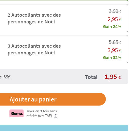
3,90
€
2 Autocollants avec des
2,95
€
personnages de Noël
Gain 24%
5,85
€
3 Autocollants avec des
3,95
€
personnages de Noël
Gain 32%
1,95
Total
de
18€
€
Payez en
3 fois
sans
intérêts (0% TAE)
i