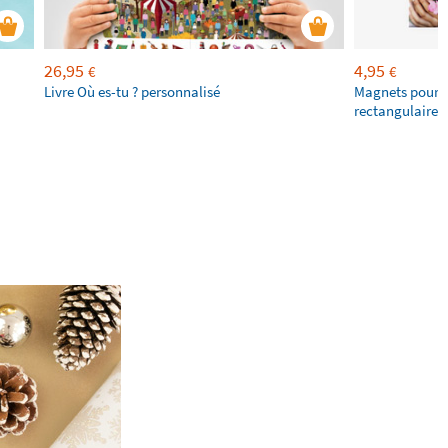
26,95
4,95
€
€
Livre Où es-tu ? personnalisé
Magnets pour f
rectangulaires