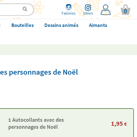
0
Twinies
Idées
e
Bouteilles
Dessins animés
Aimants
des personnages de Noël
1 Autocollants avec des
1,95
€
personnages de Noël