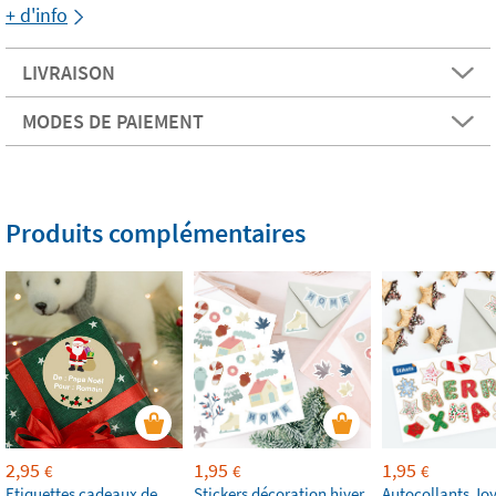
+ d'info
LIVRAISON
MODES DE PAIEMENT
Produits complémentaires
2,95
1,95
1,95
€
€
€
Etiquettes cadeaux de
Stickers décoration hiver
Autocollants Jo