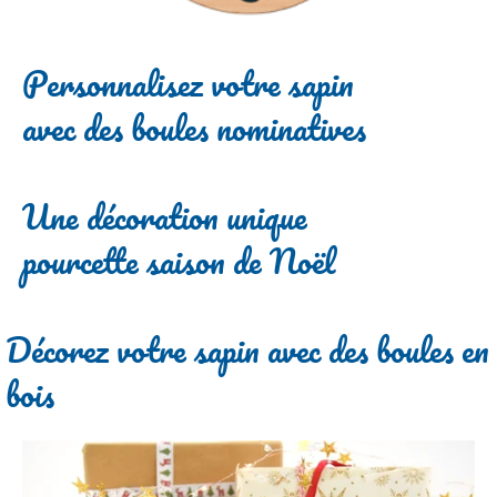
Personnalisez votre sapin
avec des boules nominatives
Une décoration unique
pourcette saison de Noël
Décorez votre sapin avec des boules en
bois