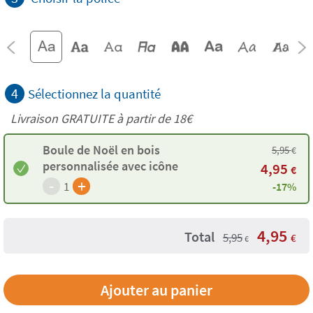
4
Sélectionnez la quantité
Livraison GRATUITE à partir de
18€
Boule de Noël en bois
5,95
€
personnalisée avec icône
4,95
€
-
+
1
-17%
4,95
Total
5,95
€
€