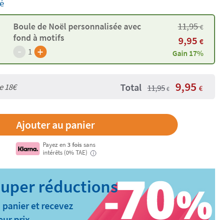
é
11,95
Boule de Noël personnalisée avec
€
fond à motifs
9,95
€
-
+
1
Gain 17%
9,95
Total
de
18€
11,95
€
€
Payez en
3 fois
sans
intérêts (0% TAE)
i
 panier et recevez
eur prix