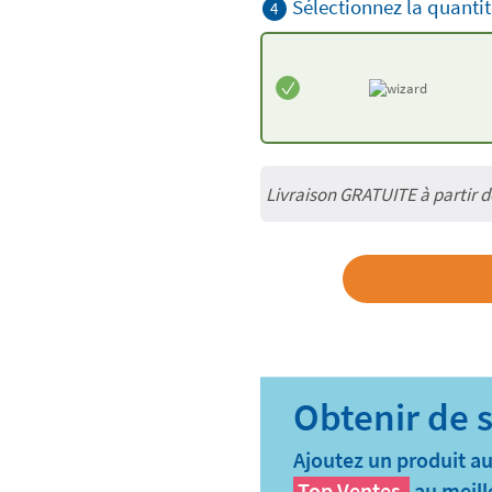
Sélectionnez la quantit
4
Livraison GRATUITE à partir 
Ajoutez un produit au
Top Ventes
au meill