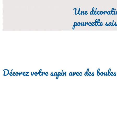
Une décorati
pourcette sai
Décorez votre sapin avec des boules