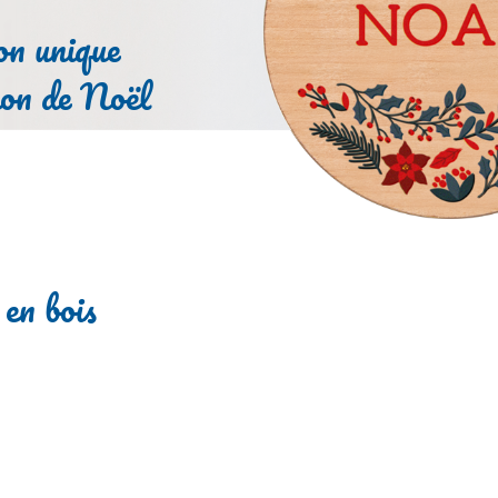
on unique
son de Noël
 en bois