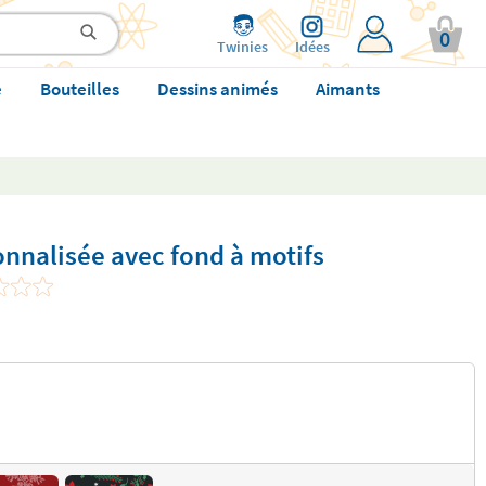
0
Twinies
Idées
e
Bouteilles
Dessins animés
Aimants
nnalisée avec fond à motifs