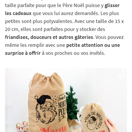
Plusieurs modèles de Hotte de Noël
personnalisée
Les Hottes du Père Noël
sont disponibles en deux
tailles. Les plus grandes mesurent 55 x 80 cm et ont la
taille parfaite pour que le Père Noël puisse y
glisser
les cadeaux
que vous lui aurez demandés. Les plus
petites sont plus polyvalentes. Avec une taille de 15 x
20 cm, elles sont parfaites pour y stocker des
friandises, douceurs et autres gâteries
. Vous pouvez
même les remplir avec une
petite attention ou une
surprise à offrir
à vos proches ou vos invités.