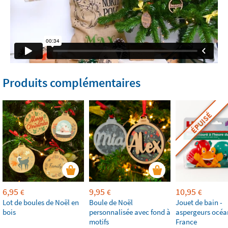
Produits complémentaires
ÉPUISÉ
6,95
9,95
10,95
€
€
€
Lot de boules de Noël en
Boule de Noël
Jouet de bain -
bois
personnalisée avec fond à
aspergeurs océan
motifs
France