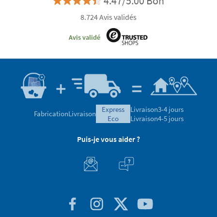
Découvrez les avantages d'être un client VIP
Satisfaction garantie
4.47/5.00 Bon
8.724 Avis validés
Avis validé
express
Livraison
3-4 jours
Fabrication
Livraison
eco
Livraison
4-5 jours
Puis-je vous aider ?