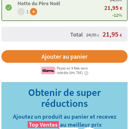
€
Hotte du Père Noël
21,95
€
-
+
1
-12%
21,95
Total
24,95
€
€
Payez en
3 fois
sans
intérêts (0% TAE)
i
Ajoutez un produit au panier et recevez
Top Ventes
au meilleur prix