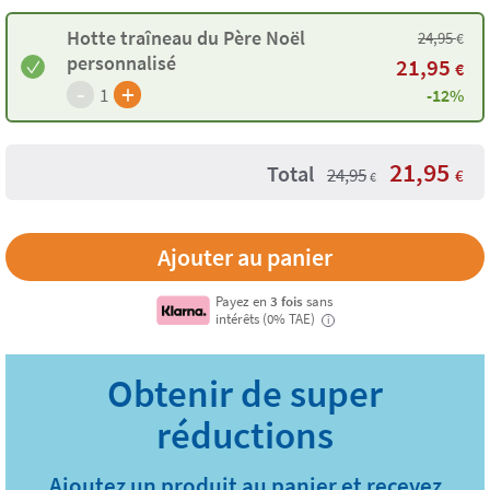
Hotte traîneau du Père Noël
24,95
€
personnalisé
21,95
€
-
+
1
-12%
21,95
Total
24,95
€
€
Payez en
3 fois
sans
intérêts (0% TAE)
i
Ajoutez un produit au panier et recevez