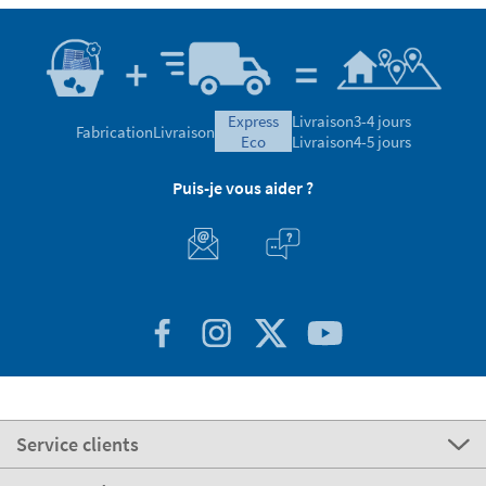
4.47/5.00 Bon
8.724 Avis validés
Avis validé
express
Livraison
3-4 jours
Fabrication
Livraison
eco
Livraison
4-5 jours
Puis-je vous aider ?