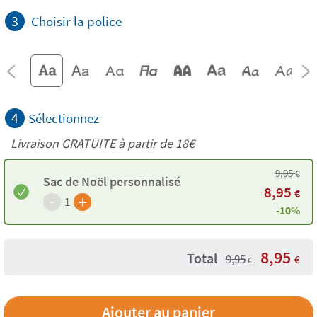
3
Choisir la police
4
Sélectionnez
Livraison GRATUITE à partir de
18€
9,95
€
Sac de Noël personnalisé
8,95
€
-
+
1
-10%
8,95
Total
9,95
€
€