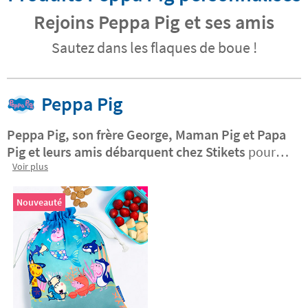
Rejoins Peppa Pig et ses amis
Sautez dans les flaques de boue !
Peppa Pig
Peppa Pig, son frère George, Maman Pig et Papa
Pig et leurs amis débarquent chez Stikets
pour
que vous puissiez
Voir plus
personnaliser vos étiquettes
Peppa Pig avec votre prénom
et vos personnages
préférés de cette série de télévison. Laissez libre
Nouveauté
cours à votre imagination avec cette famille qui
adore jouer, se déguiser, se promener dehors et
sauter dans la boue et créez
vos propres
étiquettes pour l'école
, votre toise-enfant ou un
sticker personnalisé avec un prénom.