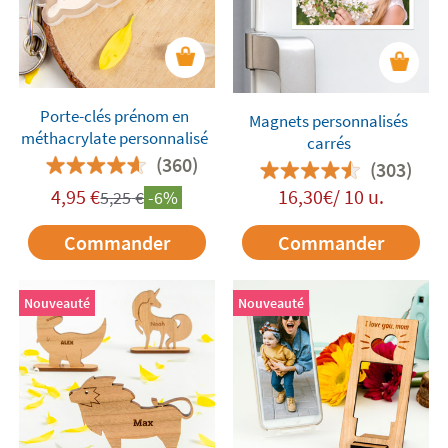
Porte-clés prénom en
Magnets personnalisés
méthacrylate personnalisé
carrés
(360)
(303)
4,95
€
16,30€/ 10 u.
5,25
€
-6%
Commander
Commander
Nouveauté
Nouveauté