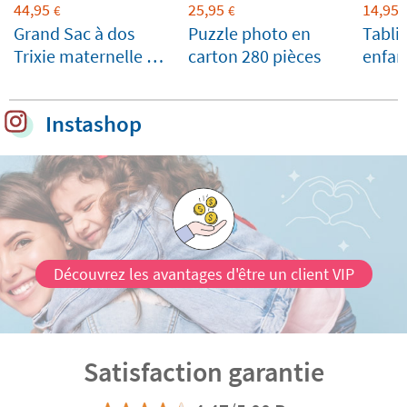
44,95
25,95
14,95
€
€
Grand Sac à dos
Puzzle photo en
Tabli
Trixie maternelle Mr.
carton 280 pièces
enfan
Crocodile
personnalisée
Instashop
Découvrez les avantages d'être un client VIP
Satisfaction garantie