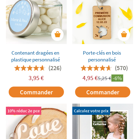
Contenant dragées en
Porte-clés en bois
plastique personnalisé
personnalisé
(226)
(570)
3,95
€
4,95
€
5,25
€
-6%
Commander
Commander
10% réduc 2e pce
Calculez votre prix