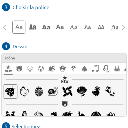
3
Choisir la police
4
Dessin
Icône
5
Sélectionnez