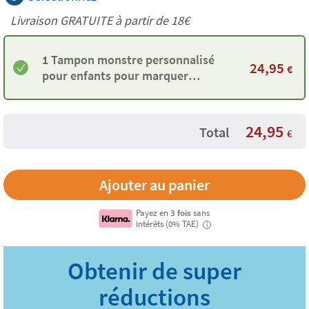
Livraison GRATUITE à partir de
18€
1 Tampon monstre personnalisé
24,95
€
pour enfants pour marquer
vêtements et objets
24,95
Total
€
Payez en
3 fois
sans
intérêts (0% TAE)
i