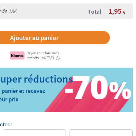
1,95
r de
18€
Total
€
Payez en
3 fois
sans
intérêts (0% TAE)
i
 panier et recevez
eur prix
ntes :