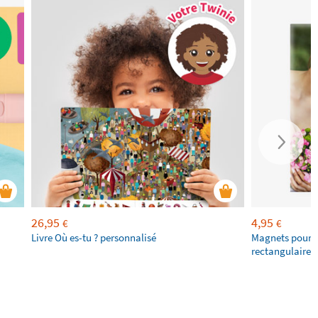
26,95
4,95
€
€
Livre Où es-tu ? personnalisé
Magnets pour f
rectangulaires