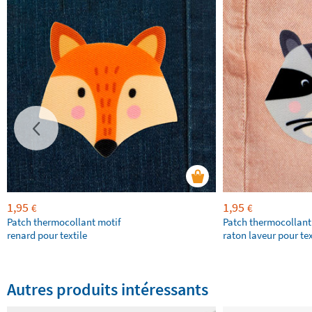
1,95
1,95
€
€
Patch thermocollant motif
Patch thermocollant
renard pour textile
raton laveur pour tex
Autres produits intéressants