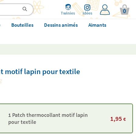
0
Twinies
Idées
e
Bouteilles
Dessins animés
Aimants
 motif lapin pour textile
1 Patch thermocollant motif lapin
1,95
€
pour textile