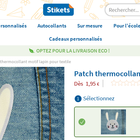
rsonnalisés
Autocollants
Sur mesure
Pour l'écol
Cadeaux personnalisés
OPTEZ POUR LA LIVRAISON ECO !
thermocollant motif lapin pour textile
Patch thermocollant
Dès
1,95
€
Sélectionnez
1