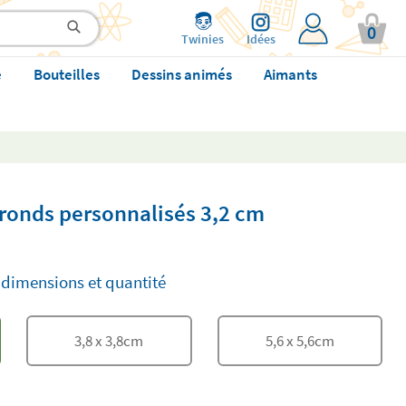
0
Twinies
Idées
e
Bouteilles
Dessins animés
Aimants
 ronds personnalisés 3,2 cm
 dimensions et quantité
3,8
x
3,8
cm
5,6
x
5,6
cm