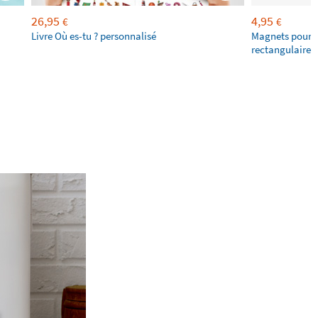
26,95
4,95
€
€
Livre Où es-tu ? personnalisé
Magnets pour f
rectangulaires