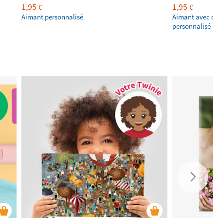
1,95
1,95
€
€
Aimant personnalisé
Aimant avec ca
personnalisé