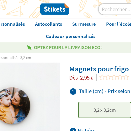
rsonnalisés
Autocollants
Sur mesure
Pour l'écol
Cadeaux personnalisés
OPTEZ POUR LA LIVRAISON ECO !
rsonnalisés 3,2 cm
Magnets pour frigo
Dès
2,95
€
Taille (cm)
-
Prix selon
1
3,2
x
3,2
cm
Matière
2