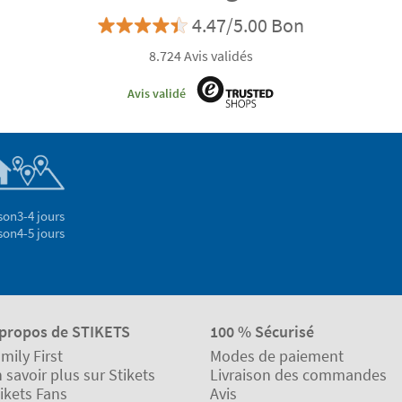
4.47/5.00 Bon
8.724 Avis validés
Avis validé
son
3-4 jours
son
4-5 jours
 propos de STIKETS
100 % Sécurisé
mily First
Modes de paiement
 savoir plus sur Stikets
Livraison des commandes
ikets Fans
Avis