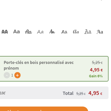
5,25
Porte-clés en bois personnalisé avec
€
prénom
4,95
€
-
+
1
Gain 6%
4,95
Total
18€
5,25
€
€