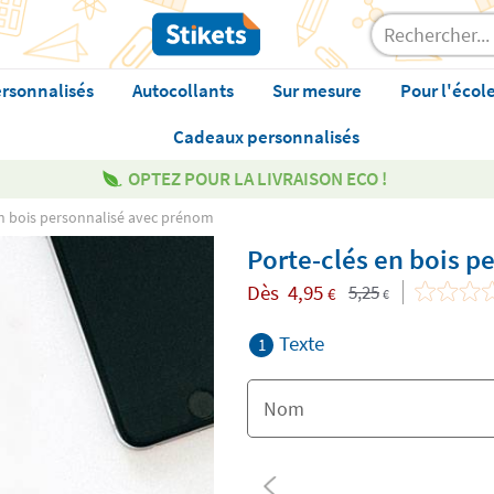
rsonnalisés
Autocollants
Sur mesure
Pour l'écol
Cadeaux personnalisés
OPTEZ POUR LA LIVRAISON ECO !
en bois personnalisé avec prénom
Porte-clés en bois 
Dès
4,95
5,25
€
€
Texte
1