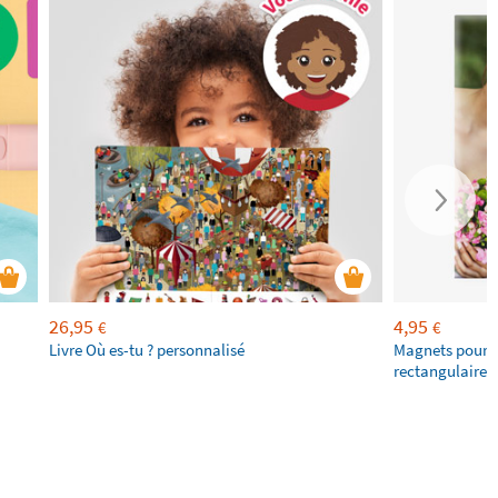
26,95
4,95
€
€
Livre Où es-tu ? personnalisé
Magnets pour f
rectangulaires