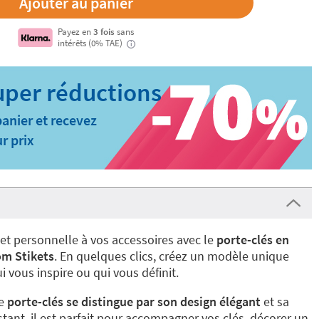
Payez en
3 fois
sans
intérêts (0% TAE)
i
panier et recevez
r prix
et personnelle à vos accessoires avec le
porte-clés en
om Stikets
. En quelques clics, créez un modèle unique
 vous inspire ou qui vous définit.
ce
porte-clés se distingue par son design élégant
et sa
stant, il est parfait pour accompagner vos clés, décorer un