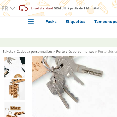
Envoi Standard
GRATUIT
à partir de 18€
détails
Packs
Etiquettes
Tampons pe
Stikets
Cadeaux personnalisés
Porte-clés personnalisés
Porte-clés 