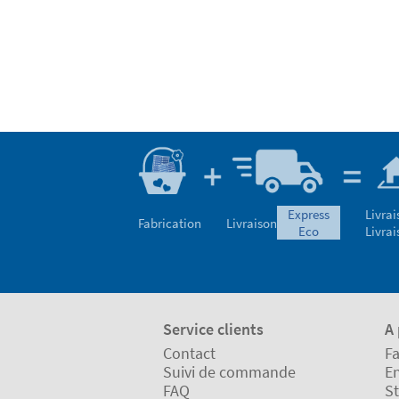
express
Livrai
Fabrication
Livraison
eco
Livrai
Service clients
A
Contact
Fa
Suivi de commande
En
FAQ
St