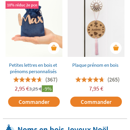
10% réduc 2e pce
Petites lettres en bois et
Plaque prénom en bois
prénoms personnalisés
(367)
(265)
2,95
€
7,95
€
3,25
€
-9%
Commander
Commander
Noms en bois Joyeux Noël