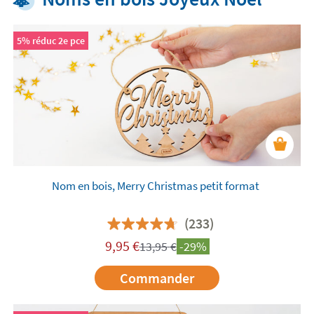
5% réduc 2e pce
Nom en bois, Merry Christmas petit format
(233)
9,95
€
13,95
€
-29%
Commander