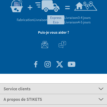
4.47/5.00 Bon
8.724 Avis validés
Avis validé
express
Livraison
3-4 jours
Fabrication
Livraison
eco
Livraison
4-5 jours
Puis-je vous aider ?