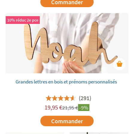
Commander
10% réduc 2e pce
Grandes lettres en bois et prénoms personnalisés
(291)
19,95
€
21,95
€
-9%
Commander