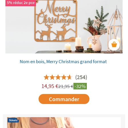
5% réduc 2e pce
Nom en bois, Merry Christmas grand format
(254)
14,95
€
21,95
€
-32%
Commander