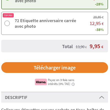
avec photo
-28%
TOP PRIX
20,85
€
72 Etiquette anniversaire carrée
12,95
€
avec photo
-38%
9,95
Total
13,90
€
€
Télécharger image
Payez en
3 fois
sans
intérêts (0% TAE)
i
DESCRIPTIF
Collez vos étiquettes sur vos sachets en tissu, boîtes de