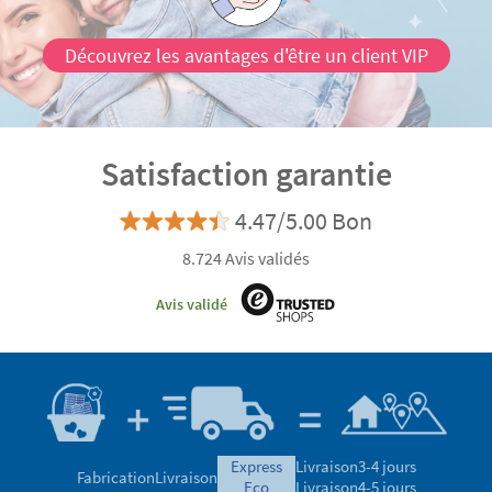
Découvrez les avantages d'être un client VIP
Satisfaction garantie
4.47/5.00 Bon
8.724 Avis validés
Avis validé
express
Livraison
3-4 jours
Fabrication
Livraison
eco
Livraison
4-5 jours