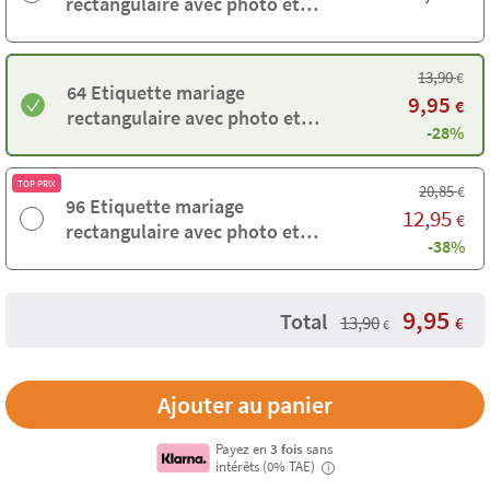
rectangulaire avec photo et
cadre
13,90
€
64 Etiquette mariage
9,95
€
rectangulaire avec photo et
-28%
cadre
TOP PRIX
20,85
€
96 Etiquette mariage
12,95
€
rectangulaire avec photo et
-38%
cadre
9,95
Total
13,90
€
€
Payez en
3 fois
sans
intérêts (0% TAE)
i