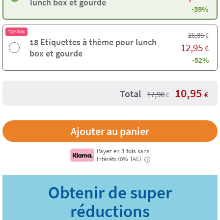
lunch box et gourde
-39%
TOP PRIX
26,85
€
18 Etiquettes à thème pour lunch
12,95
€
box et gourde
-52%
10,95
Total
17,90
€
€
Payez en
3 fois
sans
intérêts (0% TAE)
i