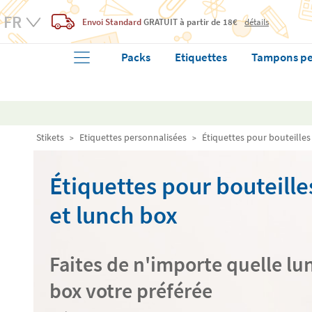
Envoi Standard
GRATUIT
à partir de 18€
détails
Packs
Etiquettes
Tampons pe
Stikets
Etiquettes personnalisées
Étiquettes pour bouteilles
Étiquettes pour bouteille
et lunch box
Faites de n'importe quelle lu
box votre préférée