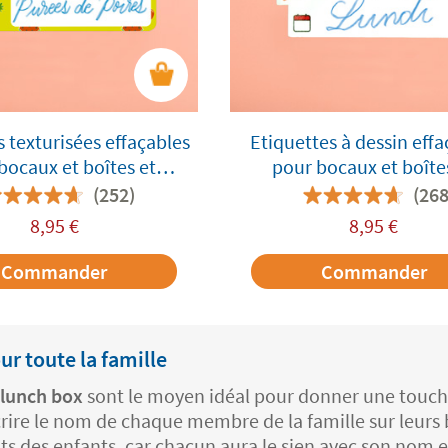
s texturisées effaçables
Etiquettes à dessin effa
bocaux et boîtes et
pour bocaux et boîte
eilles alimentaires
bouteilles alimentai
(252)
(268
8,95
€
8,95
€
Commander
Commander
ur toute la famille
 lunch box
sont le moyen idéal pour donner une touche 
rire le nom de chaque membre de la famille sur leurs b
nts des enfants, car chacun aura le sien avec son nom e