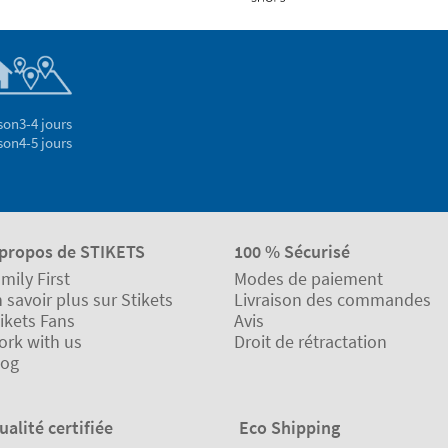
son
3-4 jours
son
4-5 jours
 propos de STIKETS
100 % Sécurisé
mily First
Modes de paiement
 savoir plus sur Stikets
Livraison des commandes
ikets Fans
Avis
ork with us
Droit de rétractation
log
ualité certifiée
Eco Shipping