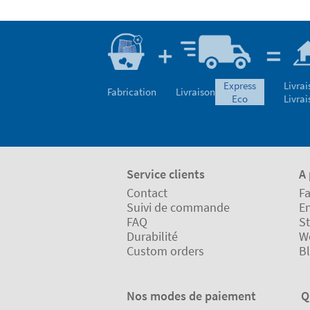
express
Livrai
Fabrication
Livraison
eco
Livrai
Service clients
A
Contact
Fa
Suivi de commande
En
FAQ
St
Durabilité
W
Custom orders
B
Nos modes de paiement
Q