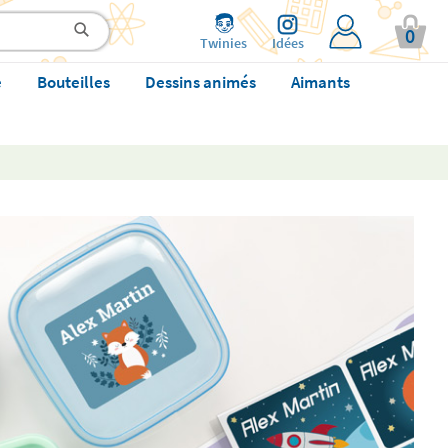
0
Twinies
Idées
e
Bouteilles
Dessins animés
Aimants