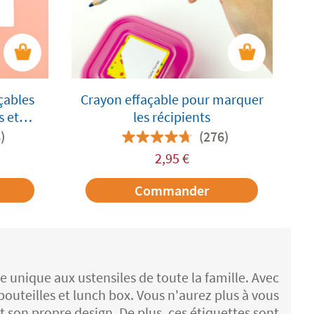
çables
Crayon effaçable pour marquer
s et
les récipients
res
)
(276)
2,95
€
Commander
unique aux ustensiles de toute la famille. Avec
outeilles et lunch box. Vous n'aurez plus à vous
t son propre design. De plus, ces étiquettes sont