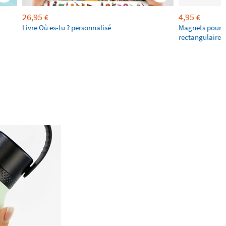
26,95
4,95
€
€
Livre Où es-tu ? personnalisé
Magnets pour f
rectangulaires