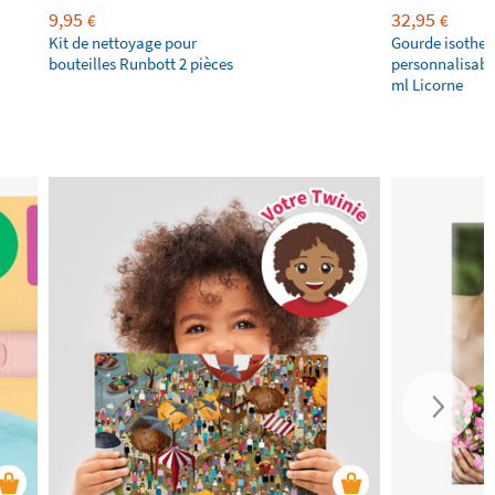
9,95
32,95
€
€
Kit de nettoyage pour
Gourde isothe
bouteilles Runbott 2 pièces
personnalisabl
ml Licorne