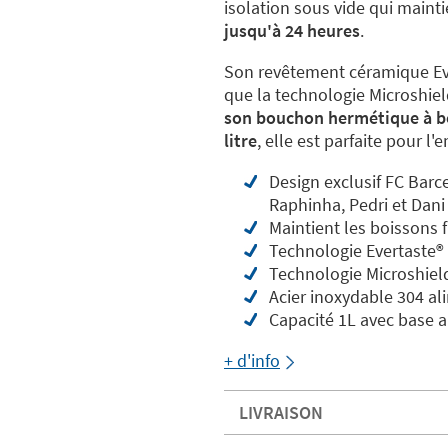
isolation sous vide qui maint
jusqu'à 24 heures
.
Son
revêtement céramique Eve
que la technologie Microshiel
son bouchon hermétique à be
litre
, elle est parfaite pour l
Design exclusif FC Bar
Raphinha, Pedri et Dan
Maintient les boissons 
Technologie Evertaste®️
Technologie Microshiel
Acier inoxydable 304 al
Capacité 1L avec base 
+ d'info
LIVRAISON