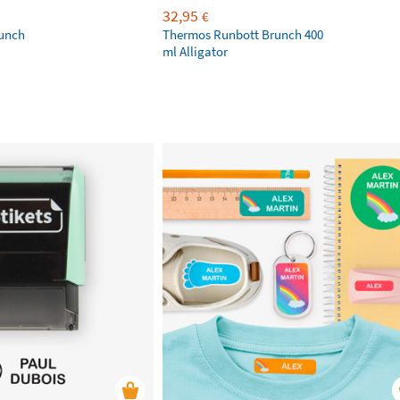
32,95
€
unch
Thermos Runbott Brunch 400
ml Alligator