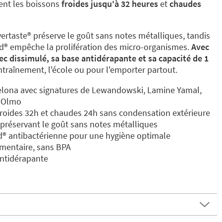
ient les boissons
froides jusqu'à 32 heures
et
chaudes
rtaste®️ préserve le goût sans notes métalliques, tandis
d®️ empêche la prolifération des micro-organismes.
Avec
c dissimulé, sa base antidérapante et sa
capacité de 1
'entraînement, l'école ou pour l'emporter partout.
celona avec signatures de Lewandowski, Lamine Yamal,
i Olmo
froides 32h et chaudes 24h sans condensation extérieure
 préservant le goût sans notes métalliques
d®️ antibactérienne pour une hygiène optimale
imentaire, sans BPA
antidérapante