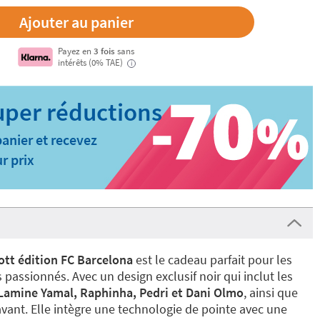
Payez en
3 fois
sans
intérêts (0% TAE)
i
panier et recevez
r prix
ott édition FC Barcelona
est le cadeau parfait pour les
passionnés. Avec un design exclusif noir qui inclut les
amine Yamal, Raphinha, Pedri et Dani Olmo
, ainsi que
avant. Elle intègre une technologie de pointe avec une