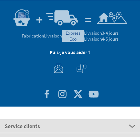
express
Livraison
3-4 jours
Fabrication
Livraison
eco
Livraison
4-5 jours
Puis-je vous aider ?
Service clients
A propos de STIKETS