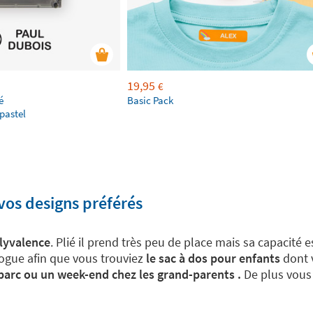
19,95
€
é
Basic Pack
pastel
 vos designs préférés
lyvalence
. Plié il prend très peu de place mais sa capacité 
ogue afin que vous trouviez
le sac à dos pour enfants
dont 
u parc ou un week-end chez les grand-parents .
De plus vous