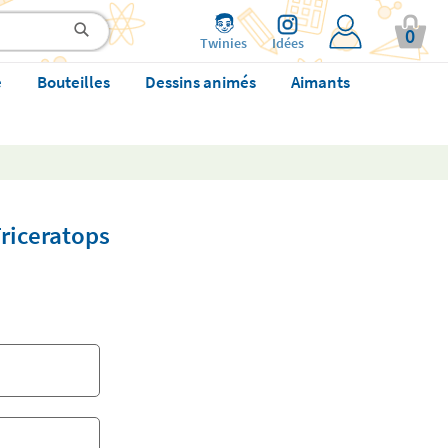
0
Twinies
Idées
e
Bouteilles
Dessins animés
Aimants
Triceratops