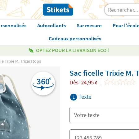
rsonnalisés
Autocollants
Sur mesure
Pour l'écol
Cadeaux personnalisés
OPTEZ POUR LA LIVRAISON ECO !
lle Trixie M. Triceratops
Sac ficelle Trixie M. 
Dès
24,95
€
Texte
1