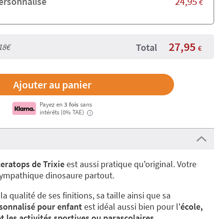
24,95
personnalisé
€
27,95
Total
18€
€
Payez en
3 fois
sans
intérêts (0% TAE)
i
iceratops de Trixie
est aussi pratique qu'original. Votre
ympathique dinosaure partout.
a qualité de ses finitions, sa taille ainsi que sa
rsonnalisé pour enfant
est idéal aussi bien pour l'
école,
t les activités sportives ou parascolaires.