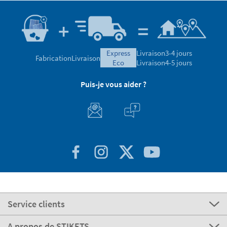
express
Livraison
3-4 jours
Fabrication
Livraison
eco
Livraison
4-5 jours
Puis-je vous aider ?
Service clients
A propos de STIKETS