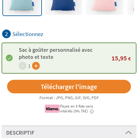
2
Sélectionnez
Sac à goûter personnalisé avec
photo et texte
15,95
€
-
+
1
Format : JPG, PNG, GIF, SVG, PDF
Payez en
3 fois
sans
intérêts (0% TAE)
i
DESCRIPTIF