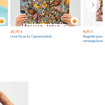
26,95
4,95
€
€
Livre Où es-tu ? personnalisé
Magnets pour f
rectangulaires