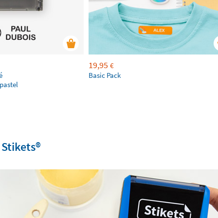
19,95
€
é
Basic Pack
pastel
tikets®️