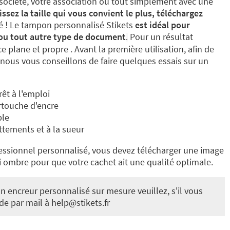
 société, votre association ou tout simplement avec une
issez la taille qui vous convient le plus, téléchargez
ué ! Le tampon personnalisé Stikets
est idéal pour
 ou tout autre type de document
Pour un résultat
.
e plane et propre . Avant la première utilisation, afin de
, nous vous conseillons de faire quelques essais sur un
êt à l'emploi
rtouche d'encre
ble
ttements et à la sueur
essionnel personnalisé, vous devez télécharger une image
mbre pour que votre cachet ait une qualité optimale.
 encreur personnalisé sur mesure veuillez, s'il vous
de par mail à help@stikets.fr