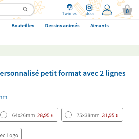
0
Twinies
Idées
e
Bouteilles
Dessins animés
Aimants
rsonnalisé petit format avec 2 lignes
 mm
64x26mm
28,95
75x38mm
31,95
€
€
ec Logo