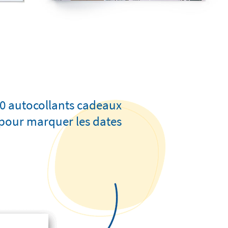
00 autocollants cadeaux
pour marquer les dates