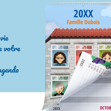
vie
e votre
agenda