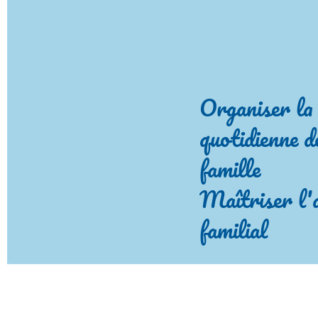
Organiser la 
quotidienne d
famille
Maîtriser l'
familial