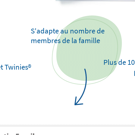
S'adapte au nombre de
membres de la famille
Plus de 1
t Twinies®