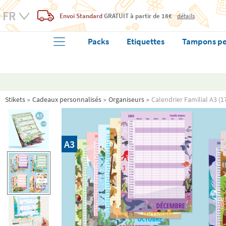
Envoi Standard
GRATUIT
à partir de 18€
détails
Packs
Etiquettes
Tampons pe
Stikets
Cadeaux personnalisés
Organiseurs
Calendrier Familial A3 (1
A3