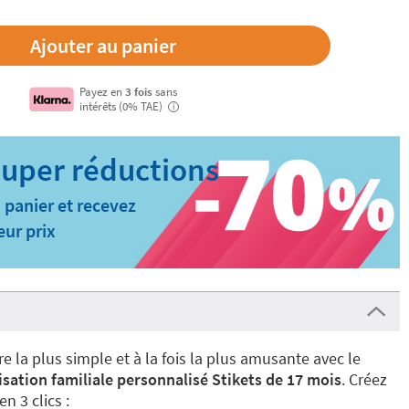
Payez en
3 fois
sans
intérêts (0% TAE)
i
 panier et recevez
eur prix
 la plus simple et à la fois la plus amusante avec le
sation familiale personnalisé Stikets de 17 mois
. Créez
n 3 clics :