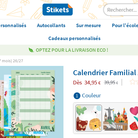
rsonnalisés
Autocollants
Sur mesure
Pour l'écol
Cadeaux personnalisés
OPTEZ POUR LA LIVRAISON ECO !
7 mois) 26/27
Calendrier Familial
Dès
34,95
39,95
€
€
Couleur
1