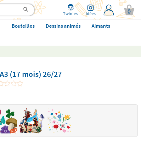
0
Twinies
Idées
e
Bouteilles
Dessins animés
Aimants
 A3 (17 mois) 26/27