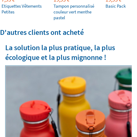
Etiquettes Vêtements
Tampon personnalisé
Basic Pack
Petites
couleur vert menthe
pastel
D'autres clients ont acheté
La solution la plus pratique, la plus
écologique et la plus mignonne !