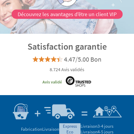
Découvrez les avantages d'être un client VIP
Satisfaction garantie
4.47/5.00 Bon
8.724 Avis validés
Avis validé
express
Livraison
3-4 jours
Fabrication
Livraison
eco
Livraison
4-5 jours