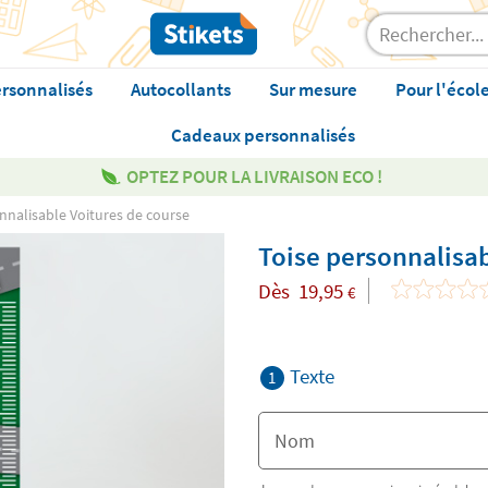
rsonnalisés
Autocollants
Sur mesure
Pour l'écol
Cadeaux personnalisés
OPTEZ POUR LA LIVRAISON ECO !
nnalisable Voitures de course
Toise personnalisab
Dès
19,95
€
Texte
1