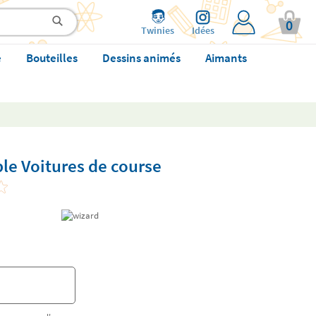
0
Twinies
Idées
e
Bouteilles
Dessins animés
Aimants
le Voitures de course