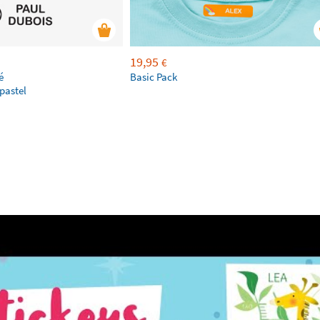
19,95
€
é
Basic Pack
pastel