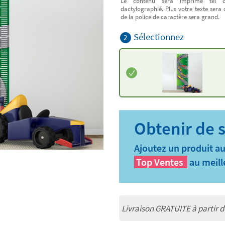
Le contenu sera imprimé tel q
dactylographié. Plus votre texte sera 
de la police de caractère sera grand.
Sélectionnez
2
Ajoutez un produit au
Top Ventes
au meill
Livraison GRATUITE à partir 