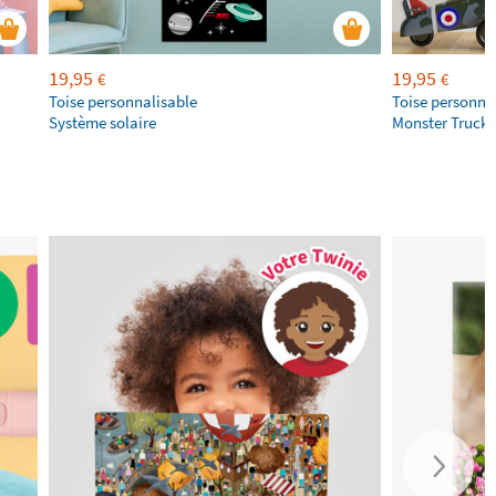
19,95
19,95
€
€
Toise personnalisable
Toise personna
Système solaire
Monster Trucks