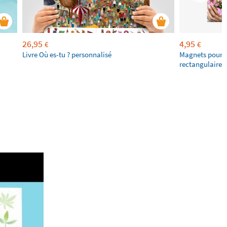
26,95
4,95
€
€
Livre Où es-tu ? personnalisé
Magnets pour f
rectangulaires