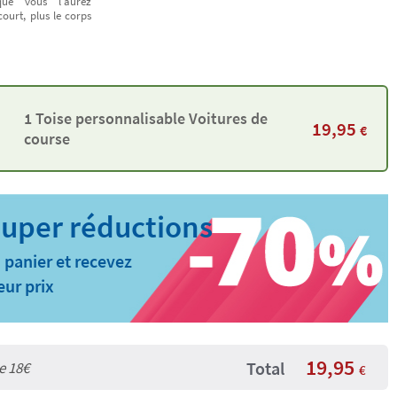
ue vous l'aurez
court, plus le corps
1 Toise personnalisable Voitures de
19,95
€
course
 panier et recevez
eur prix
19,95
Total
de
18€
€