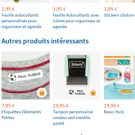
1,95
1,95
1,95
€
€
€
Feuille autocollants
Feuille Autocollants avec
Stickers citation
personnalisés pour
icônes pour organiseur et
organiseur et agenda
agenda
Autres produits intéressants
7,95
19,95
19,95
€
€
€
Etiquettes Vêtements
Tampon personnalisé
Basic Pack
Petites
couleur vert menthe
pastel