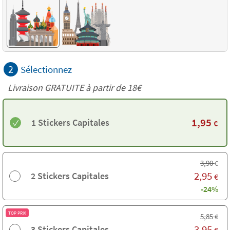
2
Sélectionnez
Livraison GRATUITE à partir de
18€
1,95
1 Stickers Capitales
€
3,90
€
2,95
2 Stickers Capitales
€
-24%
TOP PRIX
5,85
€
3,95
3 Stickers Capitales
€