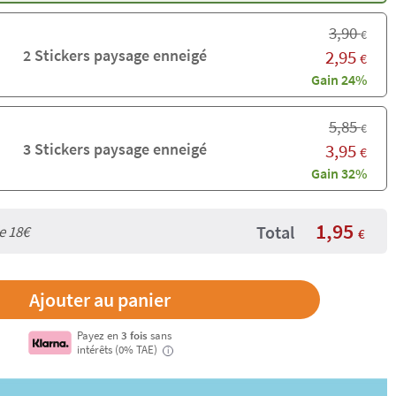
3,90
€
2 Stickers paysage enneigé
2,95
€
Gain 24%
5,85
€
3 Stickers paysage enneigé
3,95
€
Gain 32%
1,95
Total
de
18€
€
Payez en
3 fois
sans
intérêts (0% TAE)
i