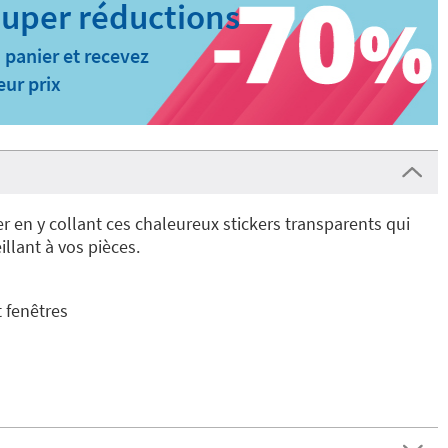
 panier et recevez
eur prix
r en y collant ces chaleureux stickers transparents qui
llant à vos pièces.
t fenêtres