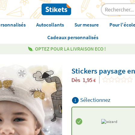
rsonnalisés
Autocollants
Sur mesure
Pour l'écol
Cadeaux personnalisés
OPTEZ POUR LA LIVRAISON ECO !
Stickers paysage e
Dès
1,95
€
Sélectionnez
1