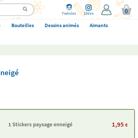
0
Twinies
Idées
e
Bouteilles
Dessins animés
Aimants
nneigé
1,95
1 Stickers paysage enneigé
€