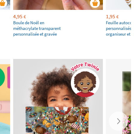
4,95
1,95
€
€
Boule de Noël en
Feuille autocol
méthacrylate transparent
personnalisés 
personnalisée et gravée
organiseur et 