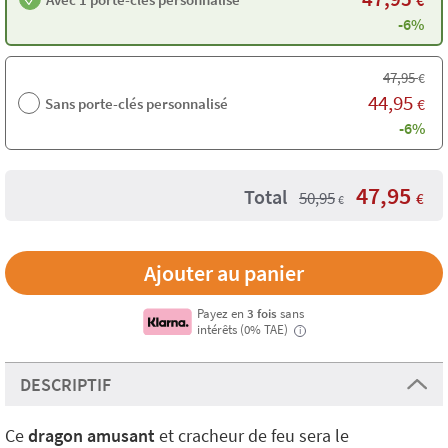
€
-6%
47,95
€
44,95
Sans porte-clés personnalisé
€
-6%
47,95
Total
50,95
€
€
Payez en
3 fois
sans
intérêts (0% TAE)
i
DESCRIPTIF
Ce
dragon amusant
et cracheur de feu sera le