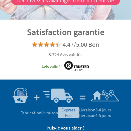
Découvrez les avantages d'être un client VIP
Satisfaction garantie
4.47/5.00 Bon
8.724 Avis validés
Avis validé
express
Livraison
3-4 jours
Fabrication
Livraison
eco
Livraison
4-5 jours
Puis-je vous aider ?