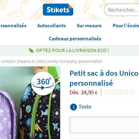
rsonnalisés
Autocollants
Sur mesure
Pour l'écol
Cadeaux personnalisés
OPTEZ POUR LA LIVRAISON ECO !
os Unicorn Dreams A Little Lovely Company personnalisé
Petit sac à dos Unic
personnalisé
Dès
24,95
€
Texte
1