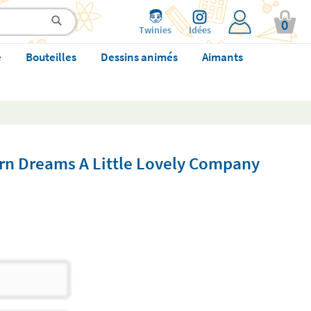
0
Twinies
Idées
e
Bouteilles
Dessins animés
Aimants
orn Dreams A Little Lovely Company