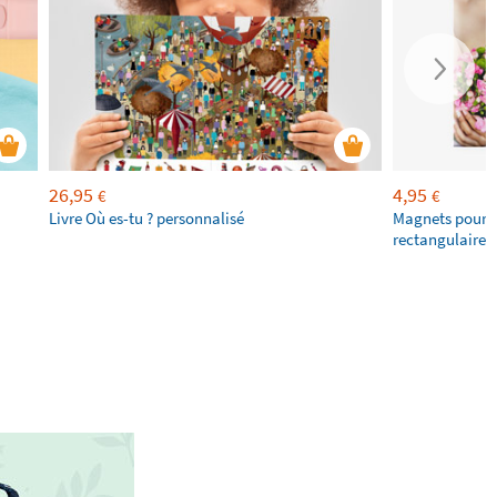
26,95
4,95
€
€
Livre Où es-tu ? personnalisé
Magnets pour f
rectangulaires