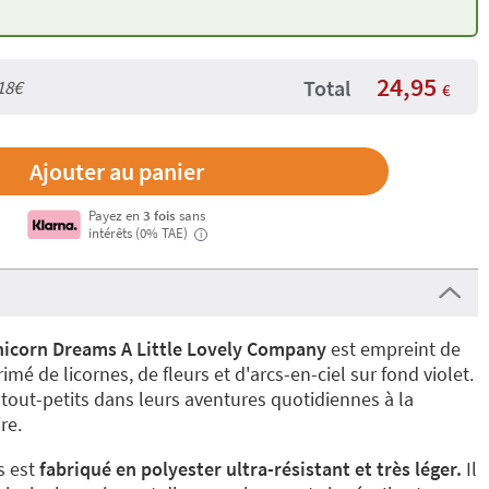
24,95
Total
18€
€
Payez en
3 fois
sans
intérêts (0% TAE)
i
nicorn Dreams A Little Lovely Company
est empreint de
é de licornes, de fleurs et d'arcs-en-ciel sur fond violet.
tout-petits dans leurs aventures quotidiennes à la
re.
s est
fabriqué en polyester ultra-résistant et très léger.
Il