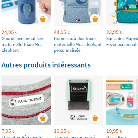
24,95
44,95
23,95
€
€
€
Gourde personnalisée
Grand sac à dos Trixie
Sac à dos Maped
maternelle Trixie Mrs.
maternelle Mrs. Elephant
Fever personnali
Elephant
personnalisée
Autres produits intéressants
7,95
19,95
19,95
€
€
€
Etiquettes Vêtements
Tampon personnalisé
Basic Pack