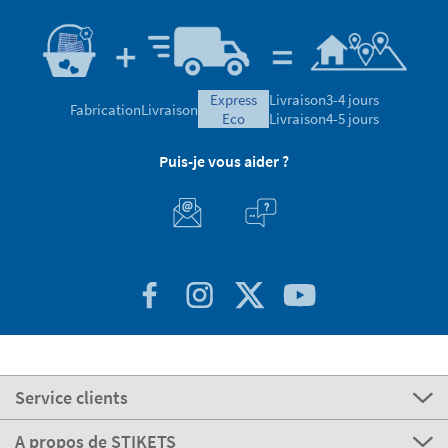
express
Livraison
3-4 jours
Fabrication
Livraison
eco
Livraison
4-5 jours
Puis-je vous aider ?
Service clients
A propos de STIKETS