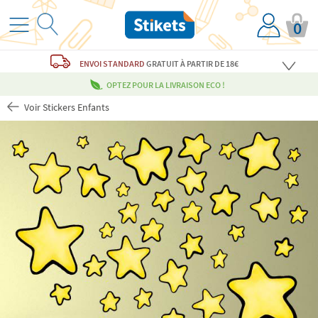
0
ENVOI STANDARD
GRATUIT
À PARTIR DE 18€
OPTEZ POUR LA LIVRAISON ECO !
Voir Stickers Enfants