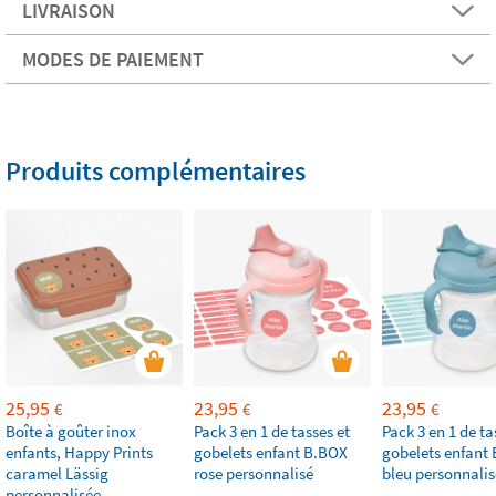
LIVRAISON
MODES DE PAIEMENT
Produits complémentaires
25,95
23,95
23,95
€
€
€
Boîte à goûter inox
Pack 3 en 1 de tasses et
Pack 3 en 1 de ta
enfants, Happy Prints
gobelets enfant B.BOX
gobelets enfant
caramel Lässig
rose personnalisé
bleu personnalis
personnalisée