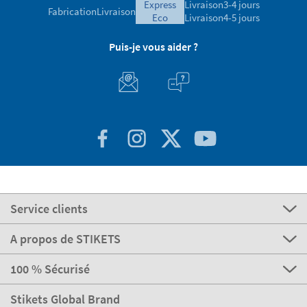
express
Livraison
3-4 jours
Fabrication
Livraison
eco
Livraison
4-5 jours
Puis-je vous aider ?
Service clients
A propos de STIKETS
100 % Sécurisé
Stikets Global Brand