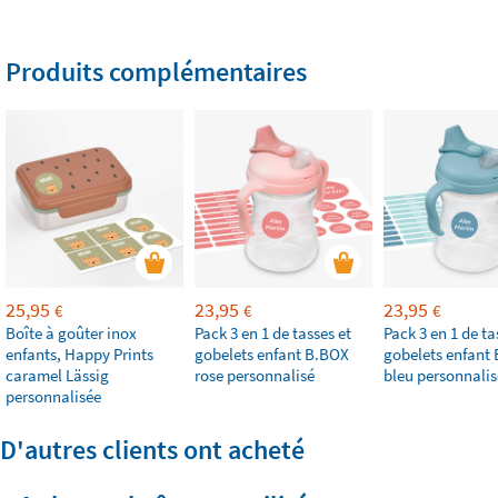
Produits complémentaires
25,95
23,95
23,95
€
€
€
Boîte à goûter inox
Pack 3 en 1 de tasses et
Pack 3 en 1 de ta
enfants, Happy Prints
gobelets enfant B.BOX
gobelets enfant
caramel Lässig
rose personnalisé
bleu personnalis
personnalisée
D'autres clients ont acheté